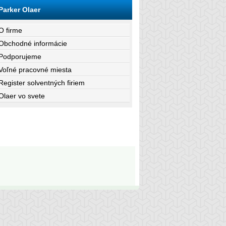
Parker Olaer
O firme
Obchodné informácie
Podporujeme
Voľné pracovné miesta
Register solventných firiem
Olaer vo svete