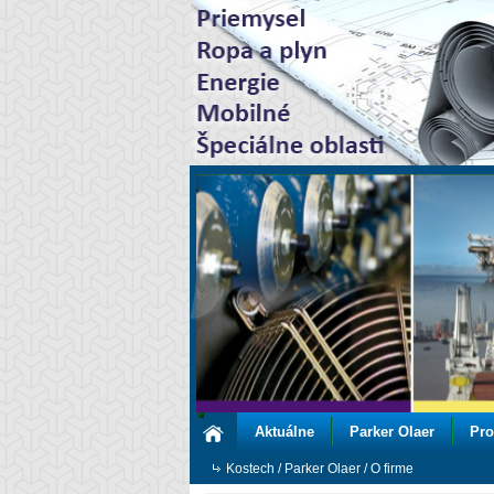
Aktuálne
Parker Olaer
Pro
Kostech
/
Parker Olaer
/
O firme