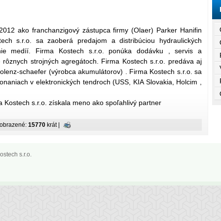
 2012 ako franchanzigový zástupca firmy (Olaer) Parker Hanifin
ch s.r.o. sa zaoberá predajom a distribúciou hydraulických
ie medíí. Firma Kostech s.r.o. ponúka dodávku , servis a
 rôznych strojných agregátoch. Firma Kostech s.r.o. predáva aj
olenz-schaefer (výrobca akumulátorov) . Firma Kostech s.r.o. sa
onaniach v elektronických tendroch (USS, KIA Slovakia, Holcim ,
a Kostech s.r.o. získala meno ako spoľahlivý partner
zobrazené:
15770
krát |
stech s.r.o.