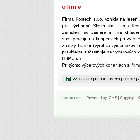
o firme
Firma Kostech s.r.o. vznikla na jeseň
pre východné Slovensko. Firma Koste
zariadení so zameraním na chladen
spolupracuje na koopeciach pri výrobe
značky Tranter (výrobca výmenníkov, b
pravidelne zúčastňuje na výberových k
HBP a.s.).
Pri týchto výberových konaniach si firm
22.12.2013
| Pridal: kostech |
O firme
| 
Kostech s.r.o.
| Powered by :CMS | Copyright Ko