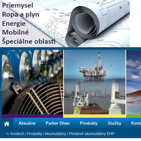
Aktuálne
Parker Olaer
Produkty
Služby
Kont
Kostech
/
Produkty
/
Akumulátory
/
Piestové akumulátory EHP