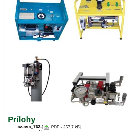
Prílohy
cz-osp_762-
[
PDF - 257,7 kB]