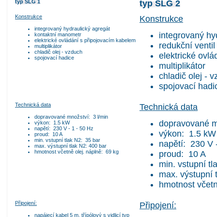
typ SLG 1
typ SLG 2
Konstrukce
Konstrukce
integrovaný hydraulický agregát
integrovaný hy
kontaktní manometr
elektrické ovládání s připojovacím kabelem
redukční ventil
multiplikátor
chladič olej - vzduch
elektrické ovl
spojovací hadice
multiplikátor
chladič olej - 
spojovací hadi
Technická data
Technická data
dopravované množství: 3 l/min
dopravované m
výkon: 1.5 kW
napětí: 230 V - 1 - 50 Hz
výkon: 1.5 kW
proud: 10 A
min. vstupní tlak N2: 35 bar
napětí: 230 V 
max. výstupní tlak N2: 400 bar
hmotnost včetně olej. náplně: 69 kg
proud: 10 A
min. vstupní tl
max. výstupní 
hmotnost včetn
Připojení:
Připojení:
napájecí kabel 5 m, třípólový s vidlicí typ