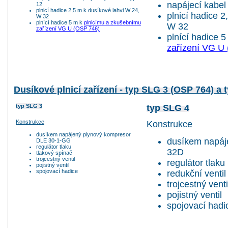
napájecí kabel 
12
plnicí hadice 2,5 m k dusíkové lahvi W 24,
plnicí hadice 2
W 32
plnící hadice 5 m k
plnicímu a zkušebnímu
W 32
zařízení VG U (OSP 746)
plnící hadice 
zařízení VG U
Dusíkové plnicí zařízení - typ SLG 3 (OSP 764) a
typ SLG 3
typ SLG 4
Konstrukce
Konstrukce
dusíkem napájený plynový kompresor
dusíkem napáj
DLE 30-1-GG
regulátor tlaku
32D
tlakový spínač
trojcestný ventil
regulátor tlaku
pojistný ventil
spojovací hadice
redukční ventil
trojcestný venti
pojistný ventil
spojovací hadi