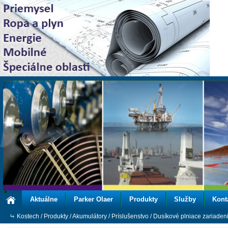
Aktuálne
Parker Olaer
Produkty
Služby
Kont
Kostech
/
Produkty
/
Akumulátory
/
Príslušenstvo
/
Dusíkové plniace zariaden