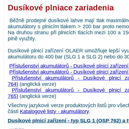
Dusíkové plniace zariadenia
Běžně prodejné dusíkové lahve mají tlak maximál
akumulátory s plnicím tlakem > 200 bar proto nemo
Na druhou stranu při plnicích tlacích mezi 100 a 1
plně využity.
Dusíkové plnicí zařízení OLAER umožňuje lepší využ
akumulátoru do 400 bar (SLG 1 a SLG 2) nebo do 30
Příslušenství akumulátorů - Dusíkové plnicí zařízen
Příslušenství akumulátorů - Dusíkové plnicí zařízen
Příslušenství akumulátorů - Dusíkové plnicí
764)
(anglická verze)
Příslušenství akumulátorů - Dusíkové plnicí
765)
(anglická verze)
Všechny jazykové verze produktových listů pro vše
části
Katalogové listy - akumulátory
.
Dusíkové plnicí zařízení - typ SLG 1 (OSP 762) a