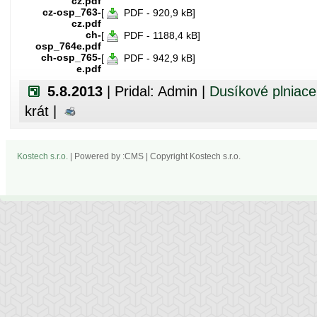
cz.pdf
cz-osp_763-
[
PDF - 920,9 kB]
cz.pdf
ch-
[
PDF - 1188,4 kB]
osp_764e.pdf
ch-osp_765-
[
PDF - 942,9 kB]
e.pdf
5.8.2013
| Pridal: Admin |
Dusíkové plniace 
krát |
Kostech s.r.o.
| Powered by :CMS | Copyright Kostech s.r.o.