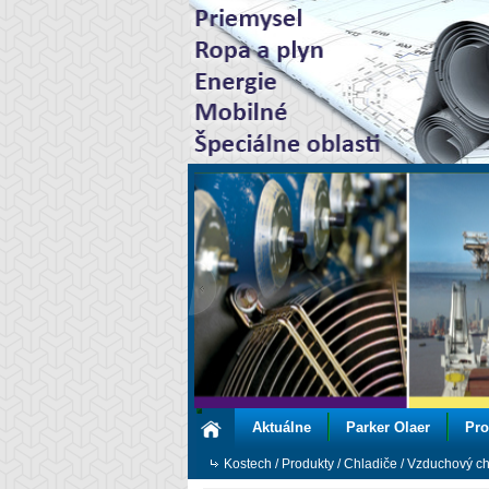
Aktuálne
Parker Olaer
Pro
Kostech
/
Produkty
/
Chladiče
/
Vzduchový ch