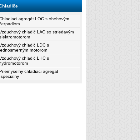
Chladiče
Chladiaci agregát LOC s obehovým
čerpadlom
Vzduchový chladič LAC so striedavým
elektromotorom
Vzduchový chladič LDC s
jednosmerným motorom
Vzduchový chladič LHC s
hydromotorom
Priemyselný chladiaci agregát
-špeciálny