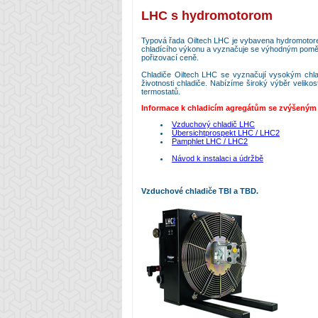
LHC s hydromotorom
Typová řada Oiltech LHC je vybavena hydromotorem
chladícího výkonu a vyznačuje se výhodným pom
pořizovací ceně.
Chladiče Oiltech LHC se vyznačují vysokým chlad
životnosti chladiče. Nabízíme široký výběr veliko
termostatů.
Informace k chladicím agregátům se zvýšeným 
Vzduchový chladič LHC
Übersichtprospekt LHC / LHC2
Pamphlet LHC / LHC2
Návod k instalaci a údržbě
Vzduchové chladiče TBI a TBD.