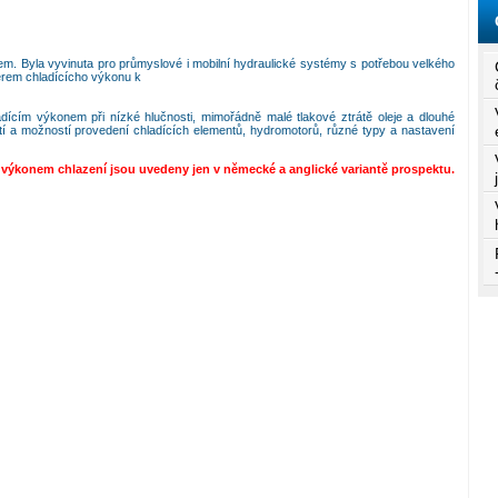
. Byla vyvinuta pro průmyslové i mobilní hydraulické systémy s potřebou velkého
ěrem chladícícho výkonu k
ícím výkonem při nízké hlučnosti, mimořádně malé tlakové ztrátě oleje a dlouhé
stí a možností provedení chladících elementů, hydromotorů, různé typy a nastavení
výkonem chlazení jsou uvedeny jen v německé a anglické variantě prospektu.