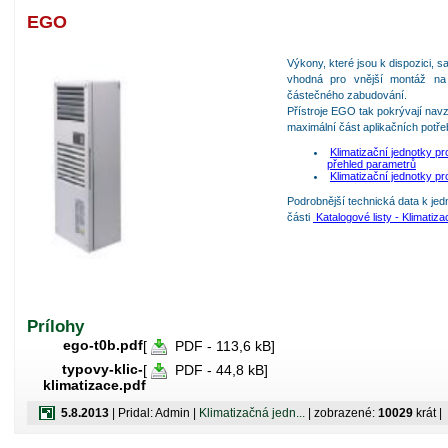
EGO
Výkony, které jsou k dispozici, s
vhodná pro vnější montáž na
částečného zabudování.
Přístroje EGO tak pokrývají navz
maximální část aplikačních potřeb
Klimatizační jednotky 
přehled parametrů
Klimatizační jednotky pr
Podrobnější technická data k jed
části
Katalogové listy - Klimatiz
Prílohy
ego-t0b.pdf
[
PDF - 113,6 kB]
typovy-klic-
[
PDF - 44,8 kB]
klimatizace.pdf
5.8.2013
| Pridal: Admin |
Klimatizačná jedn...
| zobrazené:
10029
krát |