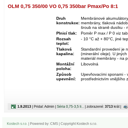
OLM 0,75 350/00 VO 0,75 350bar Pmax/Po 8:1
Druh
Membránové akumulátory s
konstrukce:
membrány, tlaková nádoba
šroub na straně dusíku -
Plnicí tlak:
Poměr P max / P 0 viz tab
Rozsah
- 10 °C až + 80°C, jiné te
teplot:
Tlaková
Standardní provedení je n
kapalina:
(minerální oleje). U jiných
materiál membrány - na 
Montážní
Libovolná
poloha:
Způsob
Upevňovacími sponami - vi
upevnění:
prostřednictvím vnějšího z
1.9.2013
| Pridal: Admin |
Séria 0,75-3,5 li...
| zobrazené:
3713
krát |
Kostech s.r.o.
| Powered by :CMS | Copyright Kostech s.r.o.