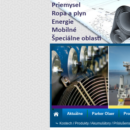
Aktuálne
Parker Olaer
Pro
Kostech
/
Produkty
/
Akumulátory
/
Príslušens