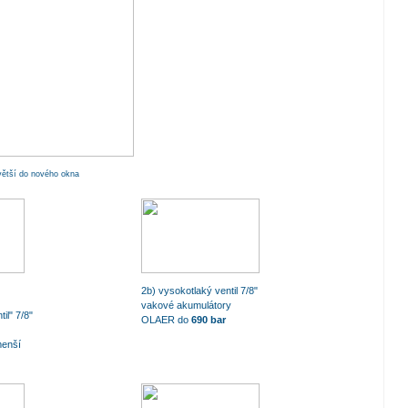
zvětší do nového okna
2b) vysokotlaký ventil 7/8"
vakové akumulátory
il" 7/8"
OLAER do
690 bar
menší