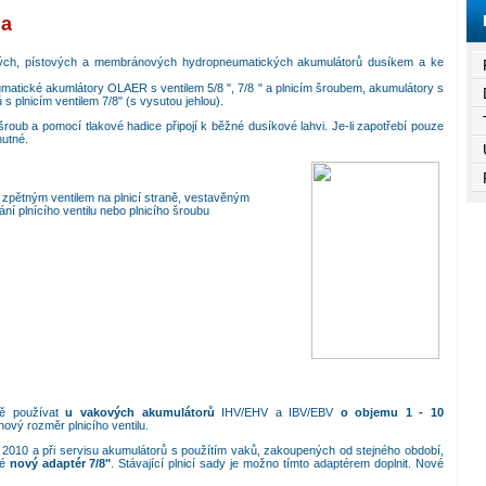
ia
kových, pístových a membránových hydropneumatických akumulátorů dusíkem a ke
atické akumlátory OLAER s ventilem 5/8 ", 7/8 " a plnicím šroubem, akumulátory s
s plnicím ventilem 7/8" (s vysutou jehlou).
 šroub a pomocí tlakové hadice připojí k běžné dusíkové lahvi. Je-li zapotřebí pouze
nutné.
 zpětným ventilem na plnicí straně, vestavěným
ní plnícího ventilu nebo plnicího šroubu
ě používat
u vakových akumulátorů
IHV/EHV a IBV/EBV
o objemu 1 - 10
vý rozměr plnicího ventilu.
2010 a při servisu akumulátorů s použítím vaků, zakoupených od stejného období,
é
nový adaptér 7/8"
. Stávající plnicí sady je možno tímto adaptérem doplnit. Nové