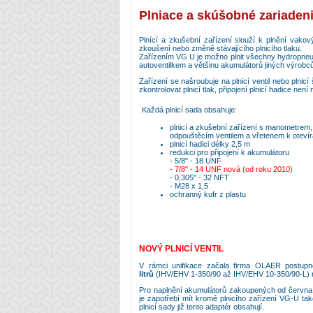
Plniace a skúšobné zariaden
Plnící a zkušební zařízení slouží k plnění va
zkoušení nebo změně stávajícího plnicího tlaku.
Zařízením VG U je možno plnit všechny hydropneum
autoventilkem a většinu akumulátorů jiných výrobců 
Zařízení se našroubuje na plnicí ventil nebo plnicí
zkontrolovat plnicí tlak, připojení plnicí hadice není 
Každá plnicí sada obsahuje:
plnicí a zkušební zařízení s manometrem,
odpouštěcím ventilem a vřetenem k otevírá
plnicí hadici délky 2,5 m
redukci pro připojení k akumulátoru
- 5/8" - 18 UNF
- 7/8" - 14 UNF nová (od roku 2010)
- 0,305" - 32 NFT
- M28 x 1,5
ochranný kufr z plastu
NOVÝ PLNICÍ VENTIL
V rámci unifikace začala firma OLAER postupn
litrů
(IHV/EHV 1-350/90 až IHV/EHV 10-350/90-L) no
Pro naplnění akumulátorů zakoupených od června 
je zapotřebí mít kromě plnicího zařízení VG-U tak
plnicí sady již tento adaptér obsahují.