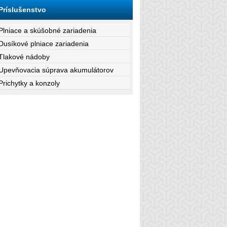
Príslušenstvo
Plniace a skúšobné zariadenia
Dusíkové plniace zariadenia
Tlakové nádoby
Upevňovacia súprava akumulátorov
Prichytky a konzoly