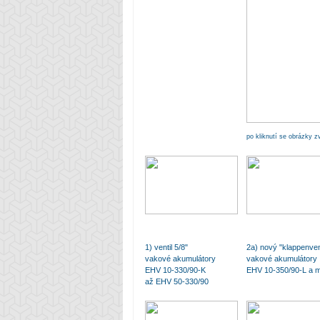
po kliknutí se obrázky 
1) ventil 5/8"
2a) nový "klappenvent
vakové akumulátory
vakové akumulátory
EHV 10-330/90-K
EHV 10-350/90-L a 
až EHV 50-330/90